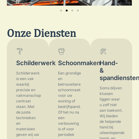
Onze Diensten
Schilderwerk
Schoonmaken
Hand-
&
Schilderwerk
Een grondige
spandienste
is een vak
en
waarbij
betrouwbare
Soms blijven
precisie en
schoonmaak
klussen
vakmanschap
voor uw
liggen waar
centraal
woning of
u zelf niet
staan. Met
bedrijfspand.
aan toekomt.
de juiste
Of het nu na
Wij bieden
technieken
een
de helpende
en
verbouwing
hand bij
materialen
is of voor
uiteenlopende
geven wij uw
periodiek
hand- en