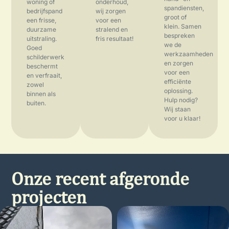
woning of
onderhoud,
spandiensten,
bedrijfspand
wij zorgen
groot of
een frisse,
voor een
klein. Samen
duurzame
stralend en
bespreken
uitstraling.
fris resultaat!
we de
Goed
werkzaamheden
schilderwerk
en zorgen
beschermt
voor een
en verfraait,
efficiënte
zowel
oplossing.
binnen als
Hulp nodig?
buiten.
Wij staan
voor u klaar!
Onze recent afgeronde
projecten