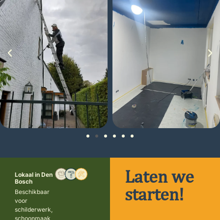
Laten we
Lokaal in Den
Bosch
starten!
Beschikbaar
voor
schilderwerk,
schoonmaak