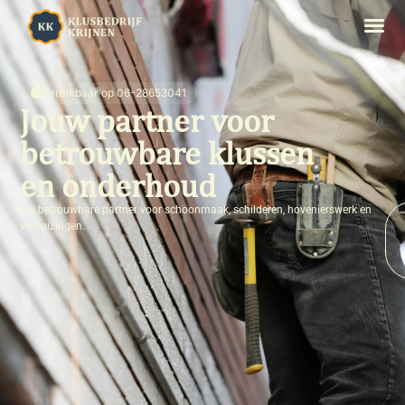
Bereikbaar op 06-28653041
Jouw partner voor
betrouwbare klussen
en onderhoud
Uw betrouwbare partner voor schoonmaak, schilderen, hovenierswerk en
verhuizingen.